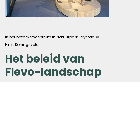
In het bezoekerscentrum in Natuurpark Lelystad ©
Ernst Koningsveld
Het beleid van
Flevo-landschap
Norbert legt uit dat het landschapsbeleid
gebaseerd is op een vierdeling in a, b, c en
d, waarbij per categorie is bepaald
hoeveel ruimte beleving en
toegankelijkheid krijgt ten opzichte van
natuurwaarde en -beheer. In de a- en b-
gebieden zijn de voorzieningen het meest
uitgebreid. In de c- en d-gebieden veel