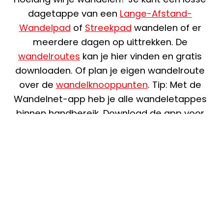
dagetappe van een
Lange-Afstand-
Wandelpad
of
Streekpad
wandelen of er
meerdere dagen op uittrekken. De
wandelroutes
kan je hier vinden en gratis
downloaden. Of plan je eigen wandelroute
over de
wandelknooppunten
. Tip: Met de
Wandelnet-app heb je alle wandeletappes
binnen handbereik. Download de app voor
Android
of
iPhone
. Of plan je eigen route via
de
routeplanner
.