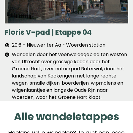
Floris V-pad | Etappe 04
Afstand
20.6
Nieuwer ter Aa - Woerden station
&
Extra
Wandelen door het veenweidegebied ten westen
plaats
info
van Utrecht over grassige kaden door het
Groene Hart, over natuurpad Boterwal, door het
landschap van Kockengen met lange rechte
wegen, smalle dijken, boerderijen, wipmolens en
wilgenlaantjes en langs de Oude Rijn naar
Woerden, waar het Groene Hart klopt.
Alle wandeletappes
Hoelang wil je wandelen? Je kunt een losse