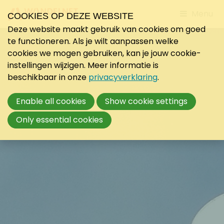
Jump
Menu
COOKIES OP DEZE WEBSITE
to
Deze website maakt gebruik van cookies om goed
mobile
te functioneren. Als je wilt aanpassen welke
navigati
cookies we mogen gebruiken, kan je jouw cookie-
instellingen wijzigen. Meer informatie is
beschikbaar in onze
privacyverklaring
.
Enable all cookies
Show cookie settings
Only essential cookies