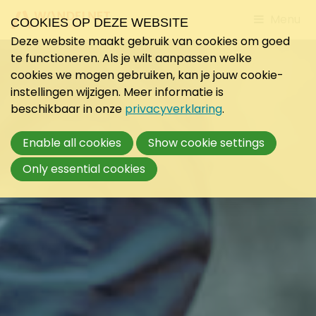
Jump
Menu
COOKIES OP DEZE WEBSITE
to
Deze website maakt gebruik van cookies om goed
mobile
te functioneren. Als je wilt aanpassen welke
navigati
cookies we mogen gebruiken, kan je jouw cookie-
instellingen wijzigen. Meer informatie is
beschikbaar in onze
privacyverklaring
.
Enable all cookies
Show cookie settings
Only essential cookies