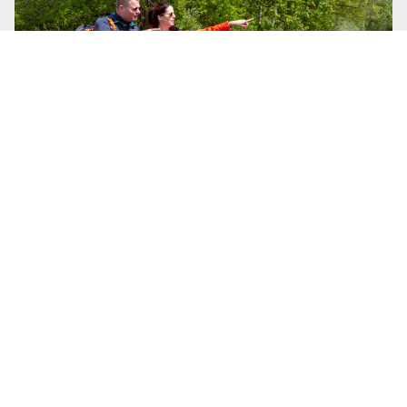
Help jij mee?
Wandelpaden zijn kwetsbaar. Dat merk je vaak niet
als je een mooie wandelroute loopt, maar door
spoor, wegen en bebouwing kunnen wandelroutes
zomaar verdwijnen of saai en onaantrekkelijk
worden. Help je mee om wandelroutes te
beschermen en te onderhouden?