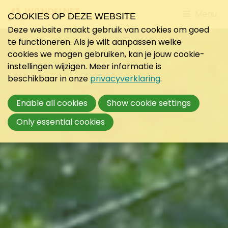
Jump
Menu
COOKIES OP DEZE WEBSITE
to
Deze website maakt gebruik van cookies om goed
mobile
te functioneren. Als je wilt aanpassen welke
navigati
cookies we mogen gebruiken, kan je jouw cookie-
instellingen wijzigen. Meer informatie is
beschikbaar in onze
privacyverklaring
.
Enable all cookies
Show cookie settings
Only essential cookies