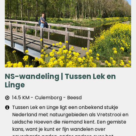
NS-wandeling | Tussen Lek en
Linge
Afstand
14.5 KM
Culemborg - Beesd
&
Extra
Tussen Lek en Linge ligt een onbekend stukje
plaats
info
Nederland met natuurgebieden als Vretstrooi en
Leidsche Hoeven die niemand kent. Een gemiste
kans, want je kunt er fijn wandelen over