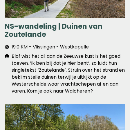
NS-wandeling | Duinen van
Zoutelande
Afstand
19.0 KM
Vlissingen - Westkapelle
&
Extra
Bløf wist het al: aan de Zeeuwse kust is het goed
plaats
info
toeven. ‘Ik ben blij dat je hier bent’, zo luidt hun
singletekst ‘Zoutelande’. Struin over het strand en
beklim steile duinen terwijl je uitkijkt op de
Westerschelde waar vrachtschepen af en aan
varen. Kom je ook naar Walcheren?