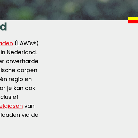
ad
aden
(LAW's®)
in Nederland.
ver onverharde
lische dorpen
één regio en
r je kan ook
clusief
lgidsen
van
nloaden via de