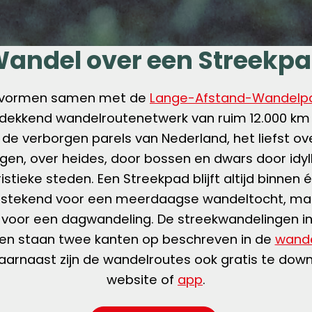
andel over een Streekp
 vormen samen met de
Lange-Afstand-Wandelp
k dekkend wandelroutenetwerk van ruim 12.000 km 
de verborgen parels van Nederland, het liefst o
en, over heides, door bossen en dwars door idyl
istieke steden. Een Streekpad blijft altijd binnen 
uitstekend voor een meerdaagse wandeltocht, maa
 voor een dagwandeling. De streekwandelingen in
n staan twee kanten op beschreven in de
wande
arnaast zijn de wandelroutes ook gratis te dow
website of
app
.