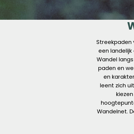
W
Streekpaden
een landelij
Wandel langs 
paden en weg
en karakter
leent zich 
kiezen
hoogtepunte
Wandelnet. Da