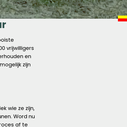
ur
oiste
vrijwilligers
derhouden en
ogelijk zijn
ek wie ze zijn,
unen. Word nu
roces af te