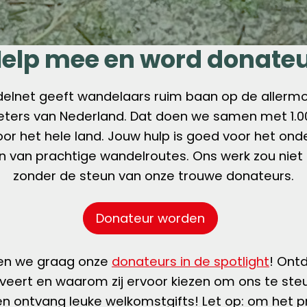
elp mee en word donate
elnet geeft wandelaars ruim baan op de allermo
ters van Nederland. Dat doen we samen met 1.000 
oor het hele land. Jouw hulp is goed voor het on
van prachtige wandelroutes. Ons werk zou niet m
zonder de steun van onze trouwe donateurs.
Donateur worden
en we graag onze
donateurs in de spotlight
! Ontd
veert en waarom zij ervoor kiezen om ons te ste
n ontvang leuke welkomstgifts! Let op: om het p