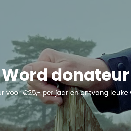
Word donateur
 voor €25,- per jaar en ontvang leuke 