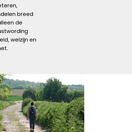
eteren,
ndelen breed
alleen de
ustwording
d, welzijn en
et.