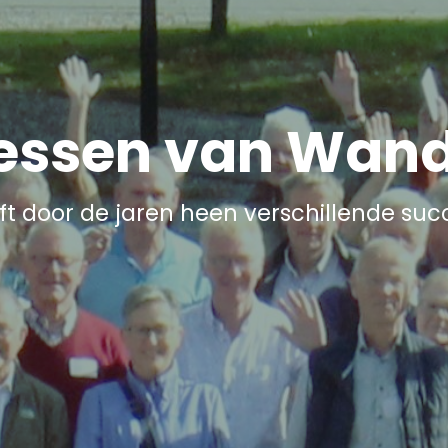
essen van Wand
t door de jaren heen verschillende suc