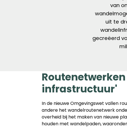
van on
wandelmogel
uit te d
wandelinf
gecreëerd va
mi
Routenetwerken z
infrastructuur'
In de nieuwe Omgevingswet vallen rou
andere het wandelroutenetwerk onder 
overheid bij het maken van nieuwe p
houden met wandelpaden, waaronder