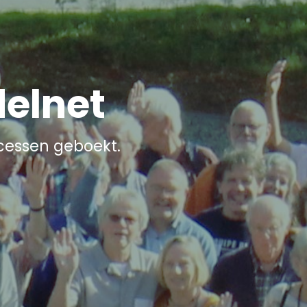
elnet
cessen geboekt.