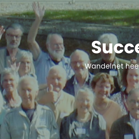
Succ
Wandelnet heef