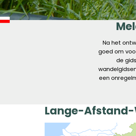
Mel
Na het ontwi
goed om voor 
de gids
wandelgidsen
een onregelm
Lange-Afstand