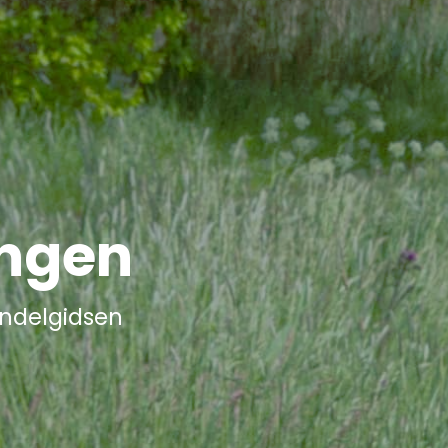
ingen
andelgidsen