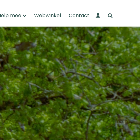
Mijn Wandelnet
Zoeken
Help mee
Webwinkel
Contact