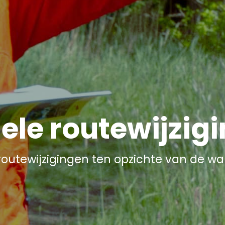
ele routewijzig
e routewijzigingen ten opzichte van de w