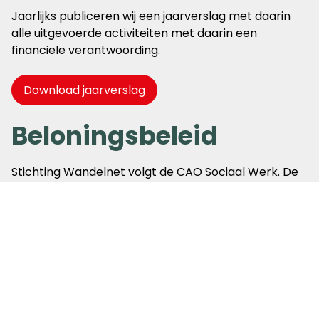
Jaarlijks publiceren wij een jaarverslag met daarin
alle uitgevoerde activiteiten met daarin een
financiële verantwoording.
Download jaarverslag
Beloningsbeleid
Stichting Wandelnet volgt de CAO Sociaal Werk. De
medewerkers van de stichting, inclusief de
directeur
,
worden beloond conform de salarisschalen van
deze CAO. Naast de vaste bureaumedewerkers
werkt Wandelnet met bijna 1000 actieve vrijwilligers,
waaronder de bestuursleden. Gemaakte onkosten
door bestuur en vrijwilligers worden vergoed voor
zover dit redelijk is en door hen verantwoord kan
worden. Stichting Wandelnet kent geen financiële