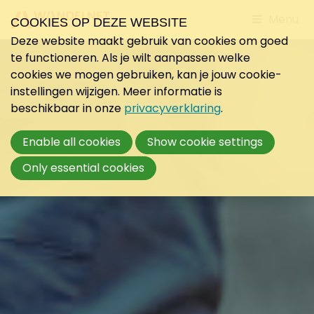
Jump
Menu
COOKIES OP DEZE WEBSITE
to
Deze website maakt gebruik van cookies om goed
mobile
te functioneren. Als je wilt aanpassen welke
navigati
cookies we mogen gebruiken, kan je jouw cookie-
instellingen wijzigen. Meer informatie is
beschikbaar in onze
privacyverklaring
.
Enable all cookies
Show cookie settings
Only essential cookies