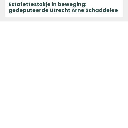
Estafettestokje in beweging:
gedeputeerde Utrecht Arne Schaddelee
7 april 2022 om 16:44
Wandelnet