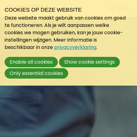
Jump
Menu
COOKIES OP DEZE WEBSITE
to
Deze website maakt gebruik van cookies om goed
mobile
te functioneren. Als je wilt aanpassen welke
navigati
cookies we mogen gebruiken, kan je jouw cookie-
instellingen wijzigen. Meer informatie is
beschikbaar in onze
privacyverklaring
.
Enable all cookies
Show cookie settings
Only essential cookies