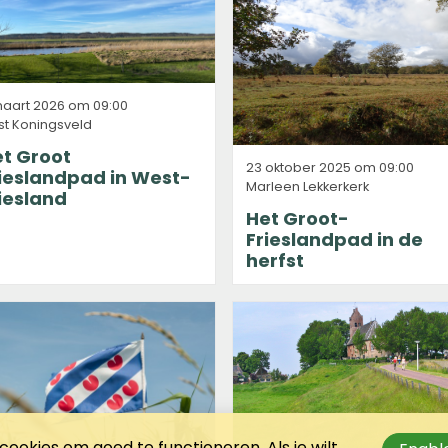
maart 2026 om 09:00
st Koningsveld
t Groot
23 oktober 2025 om 09:00
ieslandpad in West-
Marleen Lekkerkerk
iesland
Het Groot-
Frieslandpad in de
herfst
ookies om goed te functioneren. Als je wilt