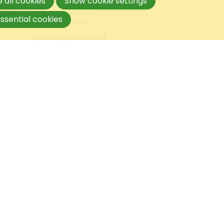
 all cookies
Show cookie settings
10 juli 2023 om 09:00
ssential cookies
Lea van Someren
Wandelen rond
Hanzestad Stavoren
en Hindeloopen
r