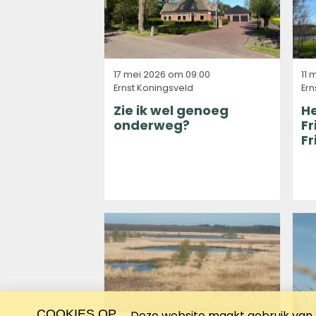
11 
17 mei 2026 om 09:00
Ern
Ernst Koningsveld
He
Zie ik wel genoeg
Fr
onderweg?
Fr
COOKIES OP
Deze website maakt gebruik van c