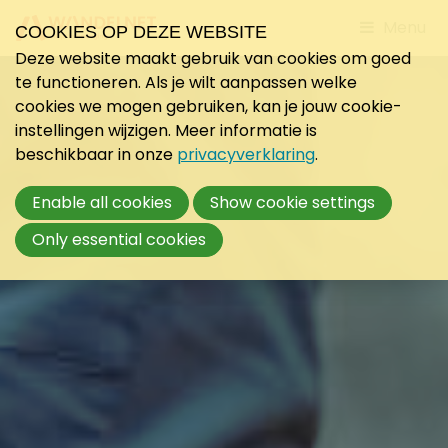
Jump
Menu
COOKIES OP DEZE WEBSITE
to
Deze website maakt gebruik van cookies om goed
mobile
te functioneren. Als je wilt aanpassen welke
navigati
cookies we mogen gebruiken, kan je jouw cookie-
instellingen wijzigen. Meer informatie is
beschikbaar in onze
privacyverklaring
.
Enable all cookies
Show cookie settings
Only essential cookies