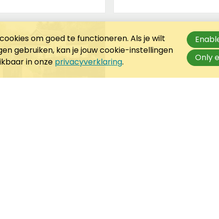
ookies om goed te functioneren. Als je wilt
Enable
n gebruiken, kan je jouw cookie-instellingen
Only e
hikbaar in onze
privacyverklaring
.
ei 2023 om 17:00
a van Someren
x wandelen langs
ijzondere molens