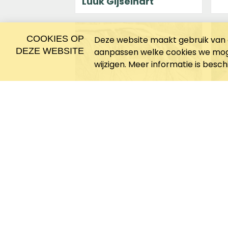
Luuk Gijselhart
COOKIES OP
Deze website maakt gebruik van c
DEZE WEBSITE
aanpassen welke cookies we moge
wijzigen. Meer informatie is besc
22 december 2023 om 09:00
3 m
Marleen Lekkerkerk
Le
5x wandelen in de
5
winter
b
Bekijk alle blogberichten