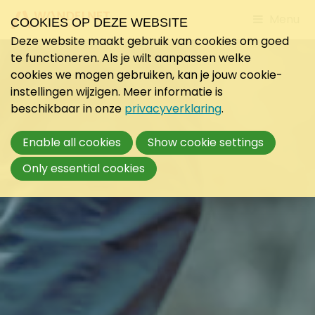
Jump
Menu
COOKIES OP DEZE WEBSITE
to
Deze website maakt gebruik van cookies om goed
mobile
te functioneren. Als je wilt aanpassen welke
navigati
cookies we mogen gebruiken, kan je jouw cookie-
instellingen wijzigen. Meer informatie is
beschikbaar in onze
privacyverklaring
.
Enable all cookies
Show cookie settings
Only essential cookies