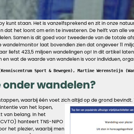
by kunt staan. Het is vanzelfsprekend en zit in onze natu
zien dat het loont om erin te investeren. De helft van alle v
len. Samen is dit goed voor tweederde van de totale afs
 wandelmonitor laat bovendien zien dat ongeveer 11 mi
aar liefst 423,5 miljoen wandelingen op! In dit artikel la
 en wat de waarde van wandelen is voor individuen, orga
(Kenniscentrum Sport & Bewegen), Martine Werensteijn (Wa
 onder wandelen?
tappen, waarbij één voet zich altijd op de grond bevindt.
intentie van het lopen,
kt van belang. In het
k (CVTO) hanteert TNS-NIPO
oor het plezier, waarbij men