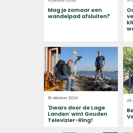
31 
13 januari 2026
O
Mag je zomaar een
ve
wandelpad afsluiten?
k
w
18 oktober 2024
29
'Dwars door de Lage
Be
Landen' wint Gouden
Ve
Televizier-Ring!