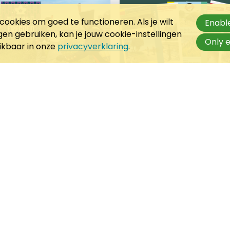
ookies om goed te functioneren. Als je wilt
Enable
n gebruiken, kan je jouw cookie-instellingen
Only e
hikbaar in onze
privacyverklaring
.
april 2024
11 maart 2024
 t/m 21 april:
eekend van het
De 5 bestverkochte
erdedigingserfgoed
wandelgidsen van
Wandelnet in 2023