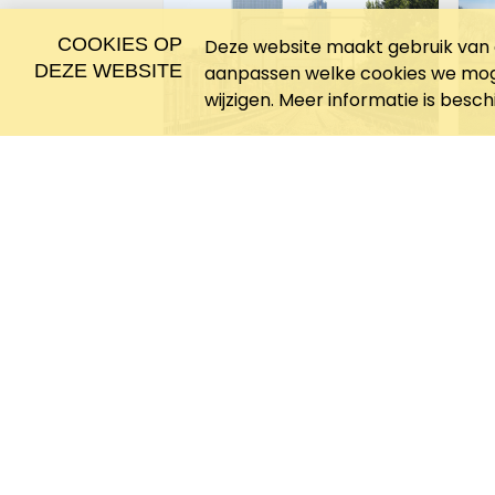
COOKIES OP
Deze website maakt gebruik van c
DEZE WEBSITE
aanpassen welke cookies we moge
wijzigen. Meer informatie is besc
10 
22 april 2024
19
Unieke muzikale
W
wandeling op de
V
Rotterdamse
Hofbogen
22 januari 2024