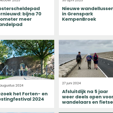
oktober 2025
30 april 2025
osterscheldepad
Nieuwe wandellusse
rnieuwd: bijna 70
in Grenspark
ilometer meer
KempenBroek
andelpad
27 juni 2024
 augustus 2024
Afsluitdijk na 5 jaar
zoek het Forten- en
weer deels open voo
stingfestival 2024
wandelaars en fietse