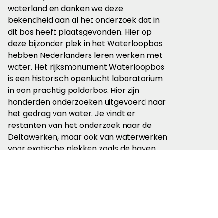
waterland en danken we deze
bekendheid aan al het onderzoek dat in
dit bos heeft plaatsgevonden. Hier op
deze bijzonder plek in het Waterloopbos
hebben Nederlanders leren werken met
water. Het rijksmonument Waterloopbos
is een historisch openlucht laboratorium
in een prachtig polderbos. Hier zijn
honderden onderzoeken uitgevoerd naar
het gedrag van water. Je vindt er
restanten van het onderzoek naar de
Deltawerken, maar ook van waterwerken
voor exotische plekken zoals de haven
van Lagos. Er zijn meerdere gemarkeerde
wandelroutes en ze leiden je langs de
modellen van waterwerken die als ruïnes
in het bos liggen. De grote bemoste
stenen doen me denken aan de