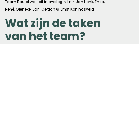
Team Routekwaliteit in overleg: v.l.n.r. Jan Henk, Theo,
René, Gieneke, Jan, Gertjan © Ernst Koningsveld
Wat zijn de taken
van het team?
De leden van het team zijn
aanspreekpunt voor de
padcoördinatoren voor routewijzigingen.
Ze helpen hen ook bij het beschrijven van
routewijzigingen, het (laten) aanpassen
van de routelijn en het beschikbaar
maken van die informatie op de
website
van Wandelnet
.
De meldingen die wandelaars doen bij
Meldpuntroutes.nl
worden door het team
gemonitord (o.a. aantallen en trends).
Theo houdt de meldingen, die wandelaars