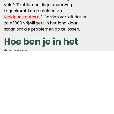
veld? "Problemen die je onderweg
tegenkomt kun je melden via
Meldpuntroutes.nl
." Gertjan vertelt dat er
zo’n 1000 vrijwilligers in het land klaar
staan om die problemen op te lossen.
Hoe ben je in het
team
terechtgekomen?
Gertjan vertelt dat hij jaren actief was
binnen allerlei verenigingen waar zijn
kinderen lid van waren. Toen twee jaar
geleden de jongste als laatste de deur uit
ging, ging hij op zoek naar iets nieuws. Op
dat moment zag hij bij toeval (bestaat
dat?) de oproep van Wandelnet. Gertjan