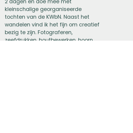
2 dagen en doe mee met
kleinschalige georganiseerde
tochten van de KWbN. Naast het
wandelen vind ik het fijn om creatief
bezig te zijn. Fotograferen,
zeefdrukken, houtbewerken, hoorn
spelen, maar ik vind het ook heerlijk
om in de moestuin bezig te zijn en te
koken met mijn eigen gekweekte
groente.