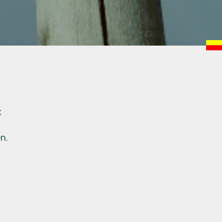
k
n.
k