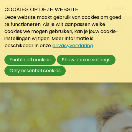
Jump
Menu
COOKIES OP DEZE WEBSITE
to
Deze website maakt gebruik van cookies om goed
mobile
te functioneren. Als je wilt aanpassen welke
navigati
cookies we mogen gebruiken, kan je jouw cookie-
instellingen wijzigen. Meer informatie is
beschikbaar in onze
privacyverklaring
.
Enable all cookies
Show cookie settings
Only essential cookies