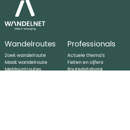
Wandelroutes
Professionals
Zoek wandelroute
Actuele thema's
Maak wandelroute
Feiten en cijfers
Meldpuntroutes
Routedatabank
Routewijzigingen
Belangenbehartigers
Over ons
Overige
Bestuur
Webwinkel
Medewerkers
Word donateur
Partners
Steunen als bedrijf