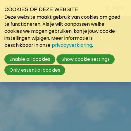
Jump
Menu
COOKIES OP DEZE WEBSITE
to
Deze website maakt gebruik van cookies om goed
mobile
te functioneren. Als je wilt aanpassen welke
navigati
cookies we mogen gebruiken, kan je jouw cookie-
instellingen wijzigen. Meer informatie is
beschikbaar in onze
privacyverklaring
.
Enable all cookies
Show cookie settings
Only essential cookies