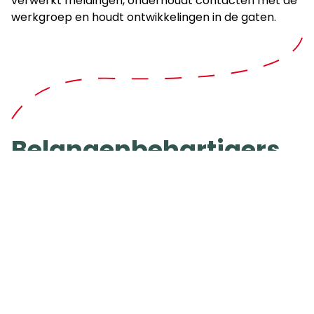
verwerkt meldingen, onderhoudt contacten met de
werkgroep en houdt ontwikkelingen in de gaten.
Belangenbehartigers
Belangenbehartigers zijn beleidsvrijwilligers die
opkomen voor de belangen van wandelaars in hun
regio. Iedere provincie heeft een provinciaal
belangenbehartiger. Belangenbehartigers lossen
knelpunten op en beïnvloeden het beleid van
overheden.