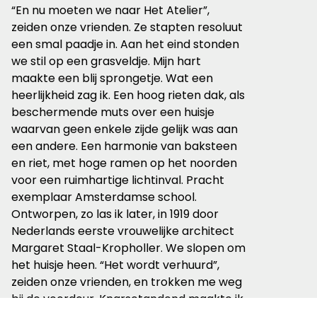
“En nu moeten we naar Het Atelier”,
zeiden onze vrienden. Ze stapten resoluut
een smal paadje in. Aan het eind stonden
we stil op een grasveldje. Mijn hart
maakte een blij sprongetje. Wat een
heerlijkheid zag ik. Een hoog rieten dak, als
beschermende muts over een huisje
waarvan geen enkele zijde gelijk was aan
een andere. Een harmonie van baksteen
en riet, met hoge ramen op het noorden
voor een ruimhartige lichtinval. Pracht
exemplaar Amsterdamse school.
Ontworpen, zo las ik later, in 1919 door
Nederlands eerste vrouwelijke architect
Margaret Staal-Kropholler. We slopen om
het huisje heen. “Het wordt verhuurd”,
zeiden onze vrienden, en trokken me weg
bij de voordeur. Knarsetandend maakte ik
nog een rondje.