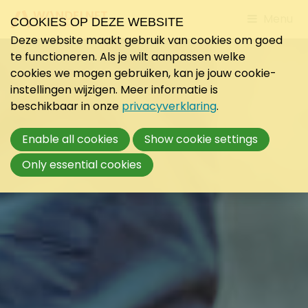
Jump
Menu
COOKIES OP DEZE WEBSITE
to
Deze website maakt gebruik van cookies om goed
mobile
te functioneren. Als je wilt aanpassen welke
navigati
cookies we mogen gebruiken, kan je jouw cookie-
instellingen wijzigen. Meer informatie is
beschikbaar in onze
privacyverklaring
.
Enable all cookies
Show cookie settings
Only essential cookies