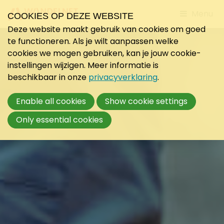
Jump
Menu
COOKIES OP DEZE WEBSITE
to
Deze website maakt gebruik van cookies om goed
mobile
te functioneren. Als je wilt aanpassen welke
navigati
cookies we mogen gebruiken, kan je jouw cookie-
instellingen wijzigen. Meer informatie is
beschikbaar in onze
privacyverklaring
.
Enable all cookies
Show cookie settings
Only essential cookies