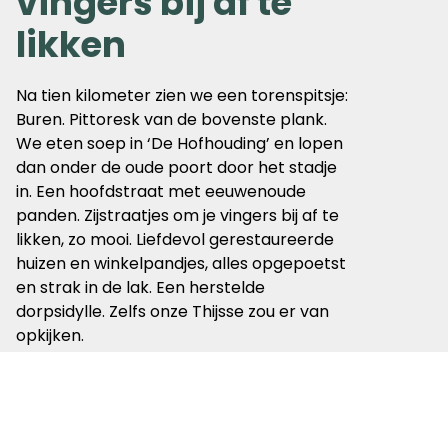
vingers bij af te
likken
Na tien kilometer zien we een torenspitsje:
Buren. Pittoresk van de bovenste plank.
We eten soep in ‘De Hofhouding’ en lopen
dan onder de oude poort door het stadje
in. Een hoofdstraat met eeuwenoude
panden. Zijstraatjes om je vingers bij af te
likken, zo mooi. Liefdevol gerestaureerde
huizen en winkelpandjes, alles opgepoetst
en strak in de lak. Een herstelde
dorpsidylle. Zelfs onze Thijsse zou er van
opkijken.
We gaan verder, meer dan ons lief is, over
verharde paden. Het houdt het tempo er
wel in en er is gelukkig veel te zien. Nee,
niet de voetsporen van de bekende