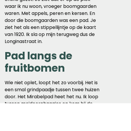
waar ik nu woon, vroeger boomgaarden
waren. Met appels, peren en kersen. En
door die boomgaarden was een pad. Je
ziet het als een stippellijntje op de kaart
van 1920. Ik sla op mijn terugweg dus de
Longinastraat in.
Pad langs de
fruitbomen
Wie niet oplet, loopt het zo voorbij. Het is
een smal grindpaadje tussen twee huizen
door. Het Mirabelpad heet het nu. Ik loop
tussen meidoornhaagjes en kom bij de
boomgaard. Een klein stukje van het oude
dorp dat men heeft bewaard. Met hoge
fruitbomen. Met schapen en een rij gele