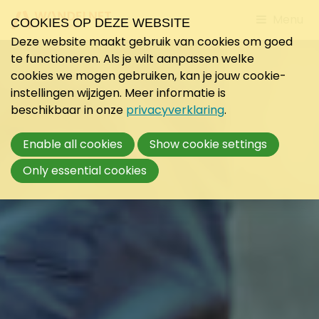
Jump
Menu
COOKIES OP DEZE WEBSITE
to
Deze website maakt gebruik van cookies om goed
mobile
te functioneren. Als je wilt aanpassen welke
navigati
cookies we mogen gebruiken, kan je jouw cookie-
instellingen wijzigen. Meer informatie is
beschikbaar in onze
privacyverklaring
.
Enable all cookies
Show cookie settings
Only essential cookies