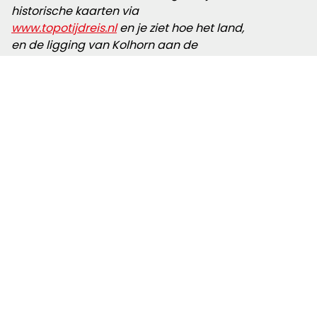
historische kaarten via
www.topotijdreis.nl
en je ziet hoe het land,
en de ligging van Kolhorn aan de
Zuiderzee gedurende de afgelopen
eeuwen is veranderd’
.
In guur, winderig of mistig weer is er door
het ontbreken van bos weinig
beschutting. Maar op heldere
winterdagen, of in het voorjaar of de
zomer loop je op het Streekpad
Westfriese Omringdijk door een
fantastisch mooi landschap met
uitgestrekte vergezichten, talloze
weidevogels en Hollandse wolkenluchten.
Lees meer over