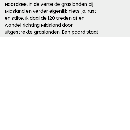
Noordzee, in de verte de graslanden bij
Midsland en verder eigenlijk niets, ja, rust
en stilte. Ik daal de 120 treden af en
wandel richting Midsland door
uitgestrekte graslanden. Een paard staat
eenzaam in de wei en riet langs de sloten
deint mee met de wind. Zilverreigers
vliegen weg en scholeksters
waarschuwen dat ik er aankom.
Landerumerheide