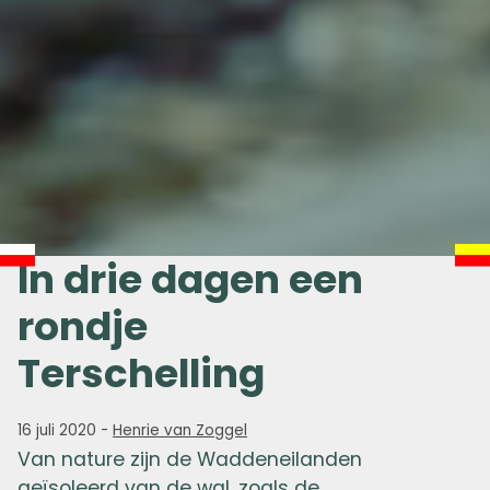
In drie dagen een
rondje
Terschelling
16 juli 2020
-
Henrie van Zoggel
Van nature zijn de Waddeneilanden
geïsoleerd van de wal, zoals de