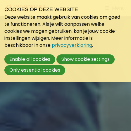
Jump
Menu
COOKIES OP DEZE WEBSITE
to
Deze website maakt gebruik van cookies om goed
mobile
te functioneren. Als je wilt aanpassen welke
navigati
cookies we mogen gebruiken, kan je jouw cookie-
instellingen wijzigen. Meer informatie is
beschikbaar in onze
privacyverklaring
.
Enable all cookies
Show cookie settings
Only essential cookies