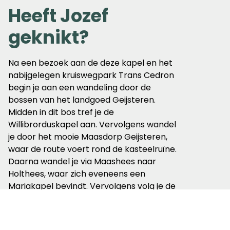
Heeft Jozef
geknikt?
Na een bezoek aan de deze kapel en het
nabijgelegen kruiswegpark Trans Cedron
begin je aan een wandeling door de
bossen van het landgoed Geijsteren.
Midden in dit bos tref je de
Willibrorduskapel aan. Vervolgens wandel
je door het mooie Maasdorp Geijsteren,
waar de route voert rond de kasteelruïne.
Daarna wandel je via Maashees naar
Holthees, waar zich eveneens een
Mariakapel bevindt. Vervolgens volg je de
spoorlijn en kom je uit in Smakt. Hier kun je
de St. Jozefkapel bezoeken. Dit bezoek
was vooral populair onder jongeren die