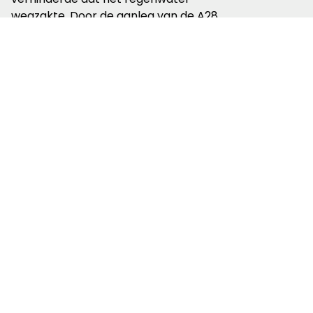
wegzakte. Door de aanleg van de A28
ontstond een lek waardoor het water
wegliep. Staatsbosbeheer heeft het
gelukkig wel hersteld.
Als ik dit voorlees, wandelen we
mijmerend verder. Wat kan dit zoal
betekenen nu we al die waterpompen de
grond in jassen voor het opwekken van
warmte. Ik heb er een hard hoofd in of dit
wel de goede richting is.