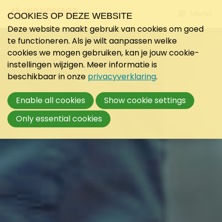
Jump
Menu
COOKIES OP DEZE WEBSITE
to
Deze website maakt gebruik van cookies om goed
mobile
te functioneren. Als je wilt aanpassen welke
navigati
cookies we mogen gebruiken, kan je jouw cookie-
instellingen wijzigen. Meer informatie is
beschikbaar in onze
privacyverklaring
.
Enable all cookies
Show cookie settings
Only essential cookies