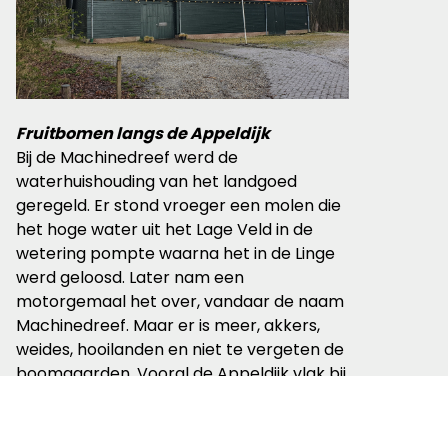
Fruitbomen langs de Appeldijk
Bij de Machinedreef werd de
waterhuishouding van het landgoed
geregeld. Er stond vroeger een molen die
het hoge water uit het Lage Veld in de
wetering pompte waarna het in de Linge
werd geloosd. Later nam een
motorgemaal
het over, vandaar de naam
Machinedreef.
Maar er is meer,
akkers,
weides
,
hooilanden
en niet te vergeten de
boomgaarden. Vooral de Appeldijk vlak
bij
de Linge met aan
weerszijden
appelbomen.
Het is onbetwist het
mooiste gedeelte van de rondwandeling,