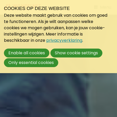
Jump
Menu
COOKIES OP DEZE WEBSITE
to
Deze website maakt gebruik van cookies om goed
mobile
te functioneren. Als je wilt aanpassen welke
navigati
cookies we mogen gebruiken, kan je jouw cookie-
instellingen wijzigen. Meer informatie is
beschikbaar in onze
privacyverklaring
.
Enable all cookies
Show cookie settings
Only essential cookies