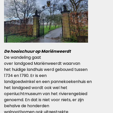
De hooischuur
op
Mariënweerdt
De wandeling gaat
over
landgoed
Mariënweerdt
waarvan
het huidige landhuis werd gebouwd tussen
1734 en 1790.
Er is een
landgoedwinkel
en
een
pannekoekenhuis
en
het landgoed wordt ook wel het
openluchtmuseum van het rivierengebied
genoemd. En dat is niet voor niets, er
zijn
behalve de
honderden
walnootbomen
ook
uitgestrekte