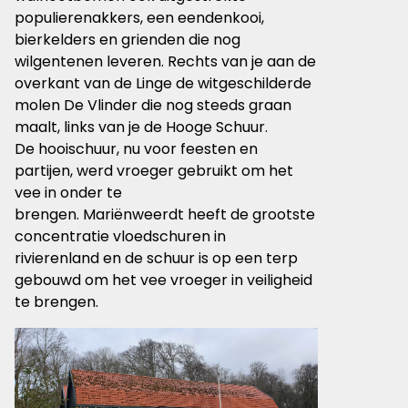
populierenakkers, een eendenkooi
,
bierkelders
en grienden die nog
wilgentenen leve
ren.
Rechts van
j
e
aan de
overkant van de Linge
de witgeschilderde
molen
De Vlinder
die nog steeds graan
maalt, links van
j
e de Hooge Schuur.
De
hooischuur, nu voor feesten en
partijen
, werd
vroeger
gebruikt
om
het
vee in
onder
te
brengen
.
Mariënweerdt
heeft de groots
te
concentratie vloedschuren in
rivierenland
en d
e schuur is op een terp
gebouwd om het vee
vroeger
in veiligheid
te brengen.