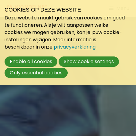
Jump
Menu
COOKIES OP DEZE WEBSITE
to
Deze website maakt gebruik van cookies om goed
mobile
te functioneren. Als je wilt aanpassen welke
navigati
cookies we mogen gebruiken, kan je jouw cookie-
instellingen wijzigen. Meer informatie is
beschikbaar in onze
privacyverklaring
.
Enable all cookies
Show cookie settings
Only essential cookies