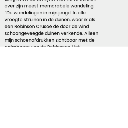
over zijn meest memorabele wandeling.
“De wandelingen in mijn jeugd. In alle
vroegte struinen in de duinen, waar ik als
een Robinson Crusoe de door de wind
schoongeveegde duinen verkende. Alleen
mijn schoenafdrukken zichtbaar met de
palmboom van de Robinsons. Het
speuren in de lege bunkers, de paadjes
met oorlogsnamen als Moffenpad. Je kan
het je nu nauwelijks meer voorstellen:
geen boswachter die je tegenhield, geen
afrasteringen of verboden gebieden. Dat
was mijn landschap”.
Samen wandelen
Wanneer Van Dis gevraagd wordt met
wie hij graag nog eens een wandeling zou