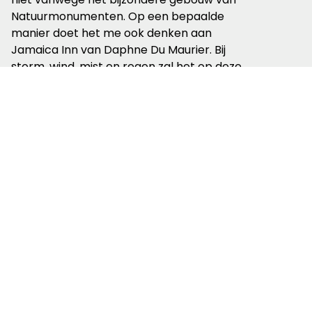
Natuurmonumenten. Op een bepaalde
manier doet het me ook denken aan
Jamaica Inn van Daphne Du Maurier. Bij
storm, wind, mist en regen zal het op deze
hoogte precies zo kunnen spoken.
Maar vandaag is het een prachtige
zonnige dag in de meivakantie met rijen
mensen bij de
koffie to go
. De
parkeerplaats vol, de bankjes bezet. Toch
sta ook ik even stil bij het schitterende
uitzicht dat is ontstaan door de ijstijden die
200.000 jaar geleden ons klimaat
beheersten.
De top van de Kraaijenberg bereik ik
zonder onderweg te moeten stoppen om
op adem te komen. Wel heb ik de
kuitenbijtertjes gevoeld.