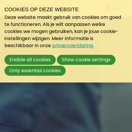
Jump
Menu
COOKIES OP DEZE WEBSITE
to
Deze website maakt gebruik van cookies om goed
mobile
te functioneren. Als je wilt aanpassen welke
navigati
cookies we mogen gebruiken, kan je jouw cookie-
instellingen wijzigen. Meer informatie is
beschikbaar in onze
privacyverklaring
.
Enable all cookies
Show cookie settings
Only essential cookies