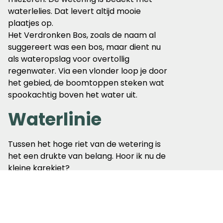
waterlelies. Dat levert altijd mooie
plaatjes op.
Het Verdronken Bos, zoals de naam al
suggereert was een bos, maar dient nu
als wateropslag voor overtollig
regenwater. Via een vlonder loop je door
het gebied, de boomtoppen steken wat
spookachtig boven het water uit.
Waterlinie
Tussen het hoge riet van de wetering is
het een drukte van belang. Hoor ik nu de
kleine karekiet?
De Nieuwe Nederlandse Waterlinie is
genomineerd voor de Werelderfgoedlijst
van Unesco. Deze 85 km lange linie is een
belangrijk stuk geschiedenis. Een kanon bij