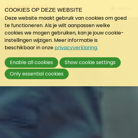
Jump
Menu
COOKIES OP DEZE WEBSITE
to
Deze website maakt gebruik van cookies om goed
mobile
te functioneren. Als je wilt aanpassen welke
navigati
cookies we mogen gebruiken, kan je jouw cookie-
instellingen wijzigen. Meer informatie is
beschikbaar in onze
privacyverklaring
.
Enable all cookies
Show cookie settings
Only essential cookies