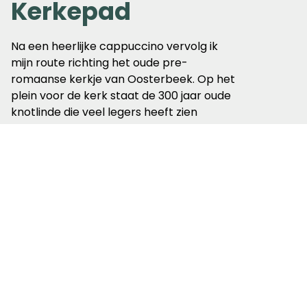
Kerkepad
Na een heerlijke cappuccino vervolg ik
mijn route richting het oude pre-
romaanse kerkje van Oosterbeek. Op het
plein voor de kerk staat de 300 jaar oude
knotlinde die veel legers heeft zien
langskomen en zelfs WOII zonder schade
heeft doorstaan. Vlak naast de kerk een
smal kerkepad richting Heveadorp.
Ter hoogte van het veerpontje naar Driel,
klim ik omhoog naar Westerbouwing om
in de Valckeniersbossen langs de rand
van de stuwwal te genieten van het
uitzicht over de Rijn met haar
uiterwaarden.