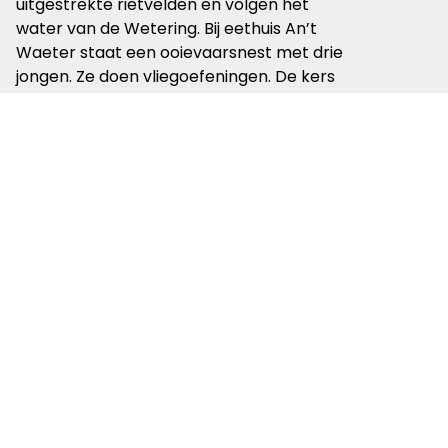
uitgestrekte rietvelden en volgen het
water van de Wetering. Bij eethuis An’t
Waeter staat een ooievaarsnest met drie
jongen. Ze doen vliegoefeningen. De kers
op de taart is overal te vinden.
Foto: ooievaarsjongen op het nest in de Weerribben bij
Nederland © Britta Schmidt
Kijk altijd op