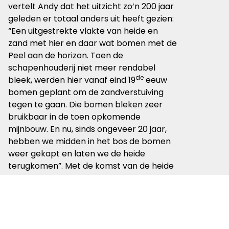
vertelt Andy dat het uitzicht zo’n 200 jaar
geleden er totaal anders uit heeft gezien:
“Een uitgestrekte vlakte van heide en
zand met hier en daar wat bomen met de
Peel aan de horizon. Toen de
schapenhouderij niet meer rendabel
de
bleek, werden hier vanaf eind 19
eeuw
bomen geplant om de zandverstuiving
tegen te gaan. Die bomen bleken zeer
bruikbaar in de toen opkomende
mijnbouw. En nu, sinds ongeveer 20 jaar,
hebben we midden in het bos de bomen
weer gekapt en laten we de heide
terugkomen”. Met de komst van de heide
krijgen andere vogels en insecten weer
een kans en creëren we een grotere
biodiversiteit. Zonder deze open delen
zouden er geen boomleeuweriken, geen
boompiepers en geen nachtzwaluwen