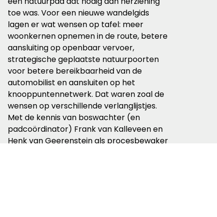
een natuurpad dat nodig aan herziening
toe was. Voor een nieuwe wandelgids
lagen er wat wensen op tafel: meer
woonkernen opnemen in de route, betere
aansluiting op openbaar vervoer,
strategische geplaatste natuurpoorten
voor betere bereikbaarheid van de
automobilist en aansluiten op het
knooppuntennetwerk. Dat waren zoal de
wensen op verschillende verlanglijstjes.
Met de kennis van boswachter (en
padcoördinator) Frank van Kalleveen en
Henk van Geerenstein als procesbewaker
is het nieuwe Land van Cuijkpad uitgebreid
met 60 km. Kathy is uitermate te spreken
over de fantastische samenwerking met
de korte lijnen. Kathy wil toch ook even
aandacht voor Pedro Lamers,
buitenmedewerker van de gemeente.