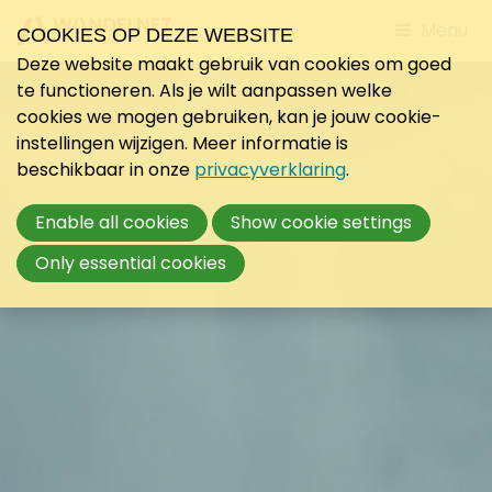
Jump
Menu
COOKIES OP DEZE WEBSITE
to
Deze website maakt gebruik van cookies om goed
mobile
te functioneren. Als je wilt aanpassen welke
navigati
cookies we mogen gebruiken, kan je jouw cookie-
instellingen wijzigen. Meer informatie is
beschikbaar in onze
privacyverklaring
.
Enable all cookies
Show cookie settings
Only essential cookies