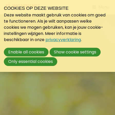
Jump
Menu
COOKIES OP DEZE WEBSITE
to
Deze website maakt gebruik van cookies om goed
mobile
te functioneren. Als je wilt aanpassen welke
navigati
cookies we mogen gebruiken, kan je jouw cookie-
instellingen wijzigen. Meer informatie is
beschikbaar in onze
privacyverklaring
.
Enable all cookies
Show cookie settings
Only essential cookies