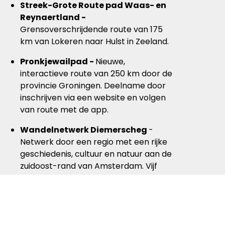
Streek-Grote Route pad Waas- en
Reynaertland -
Grensoverschrijdende route van 175
km van Lokeren naar Hulst in Zeeland.
Pronkjewailpad -
Nieuwe,
interactieve route van 250 km door de
provincie Groningen. Deelname door
inschrijven via een website en volgen
van route met de app.
Wandelnetwerk Diemerscheg
-
Netwerk door een regio met een rijke
geschiedenis, cultuur en natuur aan de
zuidoost-rand van Amsterdam. Vijf
startpunten met routes van
verschillende afstanden.
Wandelnetwerk Demer en Dijle -
Netwerk van 340 km door tien