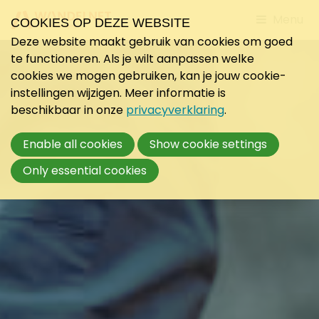
Jump
Menu
COOKIES OP DEZE WEBSITE
to
Deze website maakt gebruik van cookies om goed
mobile
te functioneren. Als je wilt aanpassen welke
navigati
cookies we mogen gebruiken, kan je jouw cookie-
instellingen wijzigen. Meer informatie is
beschikbaar in onze
privacyverklaring
.
Enable all cookies
Show cookie settings
Only essential cookies