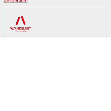
Amsterdam
.
Wandelnet
Stichting Wandelnet is beheerder en officieel
licentiehouder van de mooiste Streekpaden en
Lange-Afstand-Wandelpaden in Nederland.
Samen met 1.000 vrijwilligers onderhouden we
meer dan 12.000 kilometer aan wandelpaden.
Daarnaast zetten we ons in voor de belangen
van wandelend Nederland.