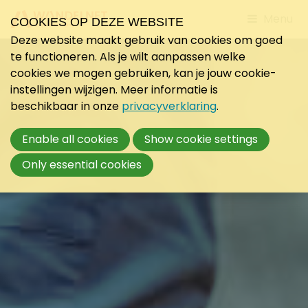
Jump
Menu
COOKIES OP DEZE WEBSITE
to
Deze website maakt gebruik van cookies om goed
mobile
te functioneren. Als je wilt aanpassen welke
navigati
cookies we mogen gebruiken, kan je jouw cookie-
instellingen wijzigen. Meer informatie is
beschikbaar in onze
privacyverklaring
.
Enable all cookies
Show cookie settings
Only essential cookies