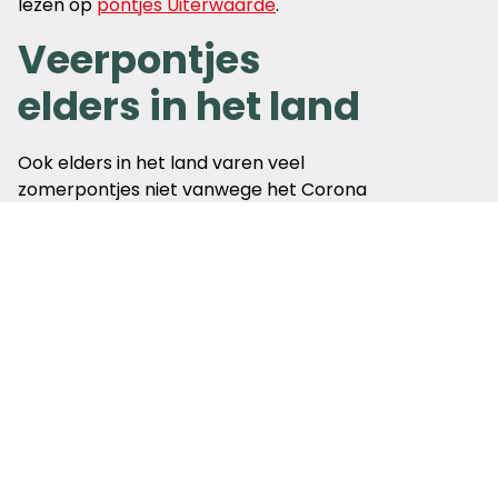
lezen op
pontjes Uiterwaarde
.
Veerpontjes
elders in het land
Ook elders in het land varen veel
zomerpontjes niet vanwege het Corona
virus. Mocht je gebruik willen maken van
een pontje kijk dan vooraf op de
webpagina van
Vrienden van de
voetveren
of van het betreffende pontje.
Lees meer over
Gelderland