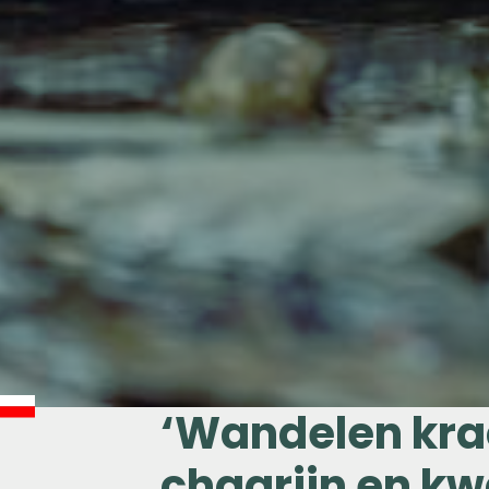
‘Wandelen kra
chagrijn en kw