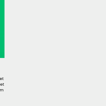
et
iet
em